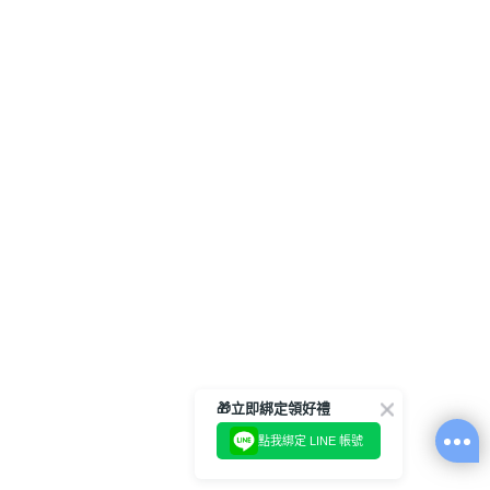
🎁立即綁定領好禮
點我綁定 LINE 帳號